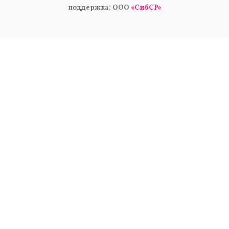
поддержка: ООО
«СибСР»