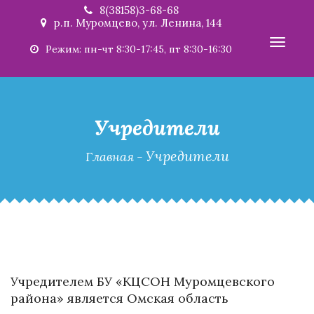
8(38158)3-68-68
р.п. Муромцево, ул. Ленина, 144
Toggl
Режим: пн-чт 8:30-17:45, пт 8:30-16:30
navig
Учредители
Учредители
Главная
-
Учредителем БУ «КЦСОН Муромцевского
района» является Омская область